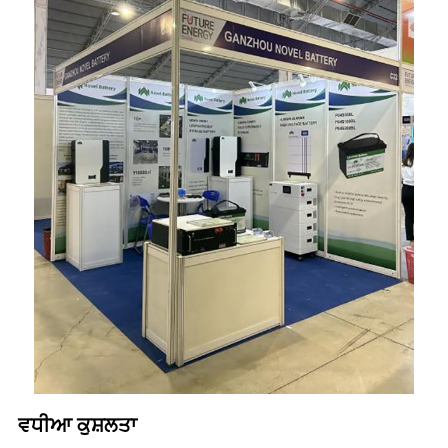
ਵਧੀਆ ਕੁਸ਼ਲਤਾ