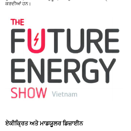
ਕਰਦੀਆਂ ਹਨ।
ਏਕੀਕ੍ਰਿਤ ਅਤੇ ਮਾਡਯੂਲਰ ਡਿਜ਼ਾਈਨ