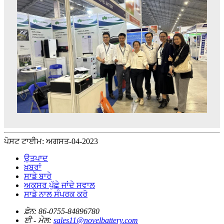
ਪੋਸਟ ਟਾਈਮ: ਅਗਸਤ-04-2023
ਉਤਪਾਦ
ਖ਼ਬਰਾਂ
ਸਾਡੇ ਬਾਰੇ
ਅਕਸਰ ਪੁੱਛੇ ਜਾਂਦੇ ਸਵਾਲ
ਸਾਡੇ ਨਾਲ ਸੰਪਰਕ ਕਰੋ
ਫ਼ੋਨ:
86-0755-84896780
ਈ - ਮੇਲ:
sales11@novelbattery.com