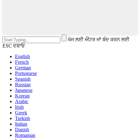
ਖੋਜ ਲਈ ਐਂਟਰ ਜਾਂ ਬੰਦ ਕਰਨ ਲਈ
ESC ਦਬਾਓ
English
French
German
Portuguese
Spanish
Russian
Japanese
Korean
Arabic
Irish
Greek
Turkish
Italian
Danish
Romanian