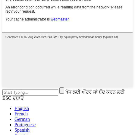
ਖੋਜ ਲਈ ਐਂਟਰ ਜਾਂ ਬੰਦ ਕਰਨ ਲਈ
ESC ਦਬਾਓ
English
French
German
Portuguese
Spanish