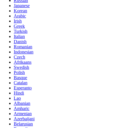
Russian
Japanese
Korean
Arabic
Irish
Greek
Turkish
Italian
Danish
Romanian
Indonesian
Czech
Afrikaans
Swedish
Polish
Basque
Catalan
Esperanto
Hindi
Lao
Albanian
Amharic
Armenian
Azerbaijani
Belarusian