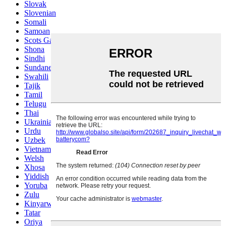
Slovak
Slovenian
Somali
Samoan
Scots Gaelic
Shona
Sindhi
Sundanese
Swahili
Tajik
Tamil
Telugu
Thai
Ukrainian
Urdu
Uzbek
Vietnamese
Welsh
Xhosa
Yiddish
Yoruba
Zulu
Kinyarwanda
Tatar
Oriya