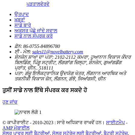
ਪੜਤਾਲ
ਵੇਰਵੇ
ਉਤਪਾਦ
ਖ਼ਬਰਾਂ
ਸਾਡੇ ਬਾਰੇ
ਅਕਸਰ ਪੁੱਛੇ ਜਾਂਦੇ ਸਵਾਲ
ਸਾਡੇ ਨਾਲ ਸੰਪਰਕ ਕਰੋ
ਫ਼ੋਨ:
86-0755-84896780
ਈ - ਮੇਲ:
sales11@novelbattery.com
ਸ਼ੇਨਜ਼ੇਨ ਸ਼ਾਖਾ ਦਾ ਪਤਾ:
2102-2112 ਕਮਰਾ, ਹੁਆਨਾਨ ਵਿਕਾਸ ਕੇਂਦਰ
ਬਿਲਡਿੰਗ, ਪਿੰਗੂ ਸਟ੍ਰੀਟ, ਲੋਂਗਗਾਂਗ ਜ਼ਿਲ੍ਹਾ, ਸ਼ੇਨਜ਼ੇਨ, ਗੁਆਂਗਡੋਂਗ
ਪ੍ਰਾਂਤ, ਚੀਨ.. 518111
ਪਤਾ:
ਗੰਜ਼ੂ ਇਲੈਕਟ੍ਰਾਨਿਕ ਉਦਯੋਗ ਖੇਤਰ, ਲੋਂਗਨਾਨ ਆਰਥਿਕ ਅਤੇ
ਤਕਨੀਕੀ ਵਿਕਾਸ ਜ਼ੋਨ, ਲੋਂਗਨਨ, ਗੰਝੋ, ਜਿਆਂਗਸੀ, ਚੀਨ
ਤੁਸੀਂ ਸਾਡੇ ਨਾਲ ਇੱਥੇ ਸੰਪਰਕ ਕਰ ਸਕਦੇ ਹੋ
ਹੁਣ ਜਾਂਚ
© ਕਾਪੀਰਾਈਟ - 2010-2023 : ਸਾਰੇ ਅਧਿਕਾਰ ਰਾਖਵੇਂ ਹਨ।
ਸਾਈਟਮੈਪ
-
AMP ਮੋਬਾਈਲ
ਸੋਲਰ ਪਾਵਰ ਲਈ ਬੈਟਰੀਆਂ
,
ਸੋਲਰ ਸਟੋਰੇਜ ਲਈ ਬੈਟਰੀਆਂ
,
ਬੈਟਰੀ ਸਟੋਰੇਜ਼
,