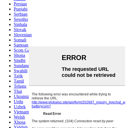
Persian
Punjabi
Serbian
Sesotho
Sinhala
Slovak
Slovenian
Somali
Samoan
Scots Gaelic
Shona
Sindhi
Sundanese
Swahili
Tajik
Tamil
Telugu
Thai
Ukrainian
Urdu
Uzbek
Vietnamese
Welsh
Xhosa
Yiddish