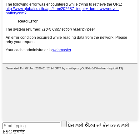
ਖੋਜ ਲਈ ਐਂਟਰ ਜਾਂ ਬੰਦ ਕਰਨ ਲਈ
ESC ਦਬਾਓ